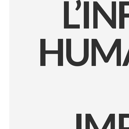
L’I
HUMA
IM