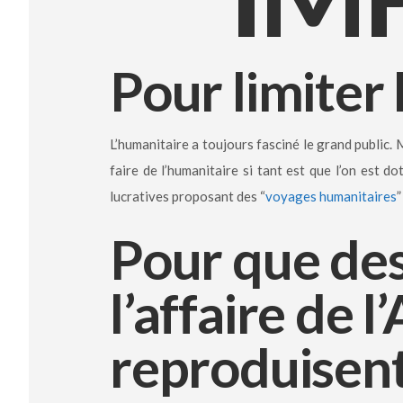
Pour limiter 
L’humanitaire a toujours fasciné le grand public. 
faire de l’humanitaire si tant est que l’on est 
lucratives proposant des “
voyages humanitaires
”
Pour que des
l’affaire de 
reproduisent