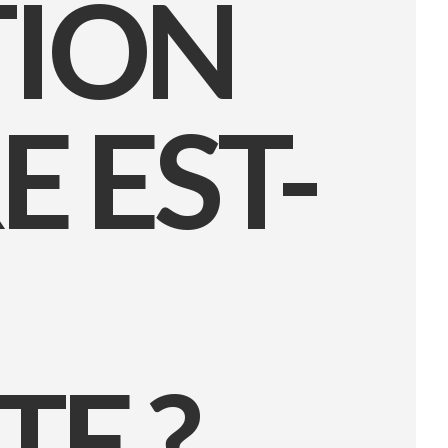
TION
 EST-
E ?