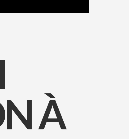
I
ON À