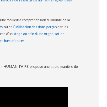
l’histoire de l’assistance humanitaire
,
les idées
lic une meilleure compréhension du monde de la
my
ou de
l’utilisation des dons perçus
par les
rche d’un
stage au sein d’une organisation
pes humanitaires
.
d – HUMANITAIRE
propose une autre manière de