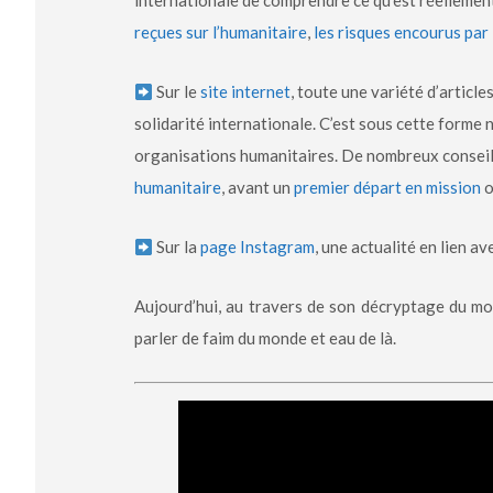
internationale de comprendre ce qu’est réelleme
reçues sur l’humanitaire
,
les risques encourus par
Sur le
site internet
, toute une variété d’articl
solidarité internationale. C’est sous cette form
organisations humanitaires. De nombreux conseil
humanitaire
, avant un
premier départ en mission
o
Sur la
page Instagram
, une actualité en lien a
Aujourd’hui, au travers de son décryptage du mon
parler de faim du monde et eau de là.