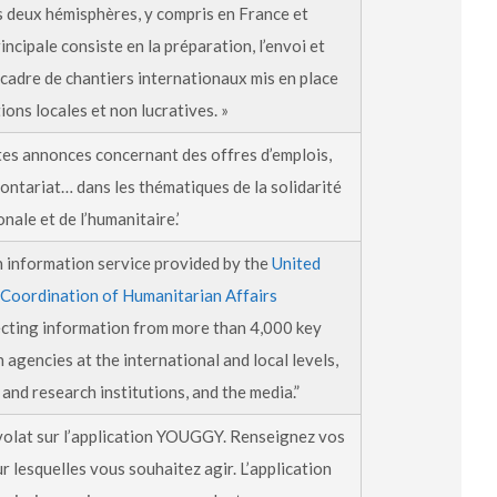
es deux hémisphères, y compris en France et
ncipale consiste en la préparation, l’envoi et
e cadre de chantiers internationaux mis en place
ions locales et non lucratives. »
es annonces concernant des offres d’emplois,
lontariat… dans les thématiques de la solidarité
onale et de l’humanitaire.’
n information service provided by the
United
 Coordination of Humanitarian Affairs
ecting information from more than 4,000 key
 agencies at the international and local levels,
and research institutions, and the media.”
volat sur l’application YOUGGY. Renseignez vos
 lesquelles vous souhaitez agir. L’application