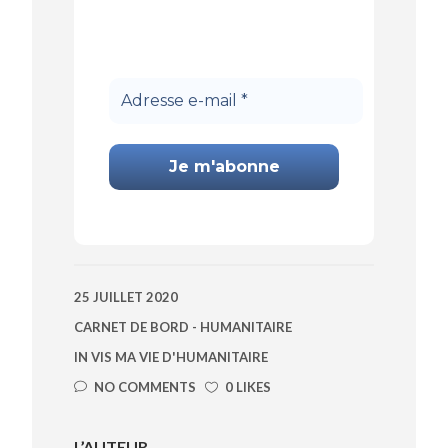
(vidéos, articles,
interviews...)
directement par e-mail !
Adresse
e-
mail
*
25 JUILLET 2020
CARNET DE BORD - HUMANITAIRE
IN
VIS MA VIE D'HUMANITAIRE
NO COMMENTS
0 LIKES
L’AUTEUR