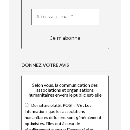
Adresse
e-
mail
*
DONNEZ VOTRE AVIS
Selon vous, la communication des
associations et organisations
humanitaires envers le public est-elle
De nature plutôt POSITIVE : Les
informations que les associations
humanitaires diffusent sont généralement
optimistes. Elles ont à cœur de
régulièrement montrer l’impact réel et